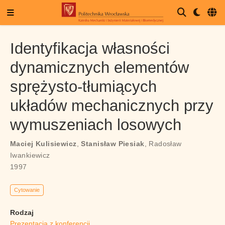
Identyfikacja własności
dynamicznych elementów
sprężysto-tłumiących
układów mechanicznych przy
wymuszeniach losowych
Maciej Kulisiewicz
,
Stanisław Piesiak
,
Radosław
Iwankiewicz
1997
Cytowanie
Rodzaj
Prezentacja z konferencji