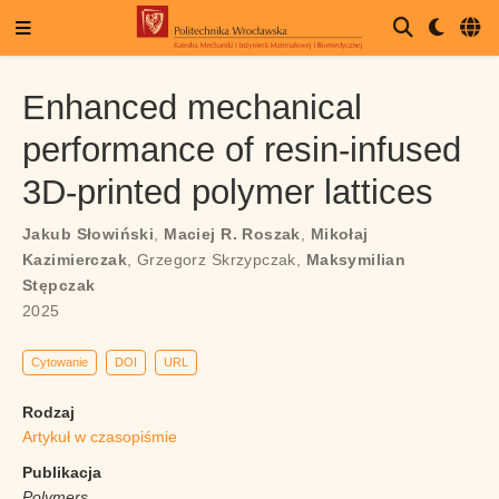
Enhanced mechanical
performance of resin-infused
3D-printed polymer lattices
Jakub Słowiński
,
Maciej R. Roszak
,
Mikołaj
Kazimierczak
,
Grzegorz Skrzypczak
,
Maksymilian
Stępczak
2025
Cytowanie
DOI
URL
Rodzaj
Artykuł w czasopiśmie
Publikacja
Polymers