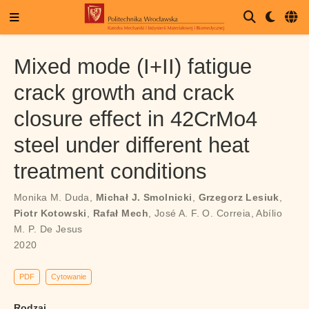
Mixed mode (I+II) fatigue
crack growth and crack
closure effect in 42CrMo4
steel under different heat
treatment conditions
Monika M. Duda
,
Michał J. Smolnicki
,
Grzegorz Lesiuk
,
Piotr Kotowski
,
Rafał Mech
,
José A. F. O. Correia
,
Abílio
M. P. De Jesus
2020
PDF
Cytowanie
Rodzaj