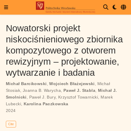
Nowatorski projekt
niskociśnieniowego zbiornika
kompozytowego z otworem
rewizyjnym – projektowanie,
wytwarzanie i badania
Michał Barcikowski
,
Wojciech Błażejewski
,
Michał
Stosiak
,
Joanna B. Warycha
,
Paweł J. Stabla
,
Michał J.
Smolnicki
,
Paweł J. Bury
,
Krzysztof Towarnicki
,
Marek
Lubecki
,
Karolina Paczkowska
2024
Cite